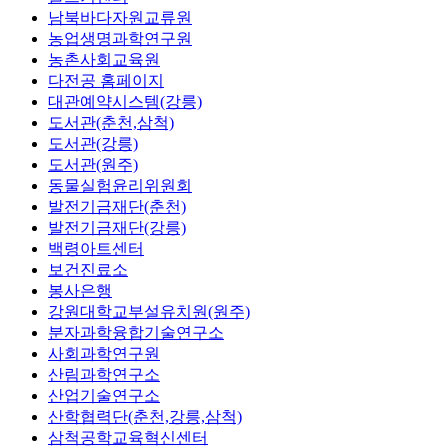
남북바다자원교류원
농업생명과학연구원
농촌사회교육원
다전공 홈페이지
대관예약시스템(강릉)
도서관(춘천,삼척)
도서관(강릉)
도서관(원주)
동물실험윤리위원회
발전기금재단(춘천)
발전기금재단(강릉)
백령아트센터
보건진료소
봉사은행
강원대학교부설유치원(원주)
분자과학융합기술연구소
사회과학연구원
산림과학연구소
산업기술연구소
산학협력단(춘천,강릉,삼척)
삼척공학교육혁신센터