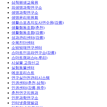
삼척평생교육원
의생명과학연구소
생명과학연구소
생명윤리위원회
생활스포츠지도사연수원(강릉)
생활협동조합(춘천)
생활협동조합(강릉)
성과관리센터(강릉)
수목진단센터
소방방재연구센터
스마트인프라연구소(강릉)
스마트캠퍼스(e-루리)
시설물 고장신고
실험동물센터
에코포리스트
연구실안전관리시스템
인권센터(춘천,삼척)
인권센터(강릉,원주)
춘천연구지원과
인문과학연구소
인터넷증명발급