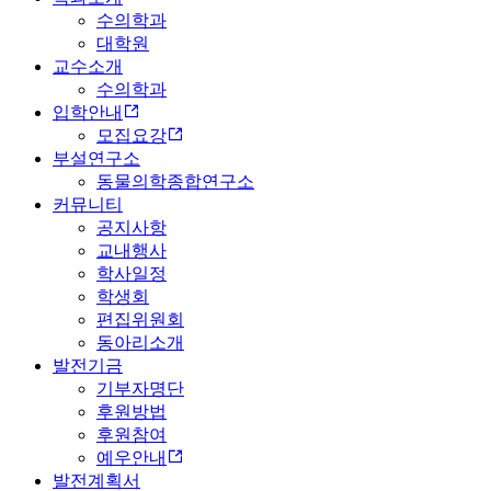
수의학과
대학원
교수소개
수의학과
입학안내
모집요강
부설연구소
동물의학종합연구소
커뮤니티
공지사항
교내행사
학사일정
학생회
편집위원회
동아리소개
발전기금
기부자명단
후원방법
후원참여
예우안내
발전계획서